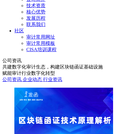
技术资质
核心优势
发展历程
联系我们
社区
审计常用网址
审计常用模板
CISA培训课程
公司资讯
共建数字化审计生态，构建区块链函证基础设施
赋能审计行业数字化转型
公司资讯
企业动态
行业资讯