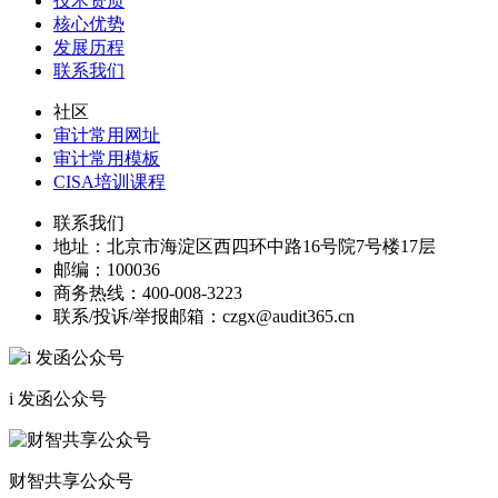
技术资质
核心优势
发展历程
联系我们
社区
审计常用网址
审计常用模板
CISA培训课程
联系我们
地址：
北京市海淀区西四环中路16号院7号楼17层
邮编：
100036
商务热线：
400-008-3223
联系/投诉/举报邮箱：
czgx@audit365.cn
i 发函公众号
财智共享公众号