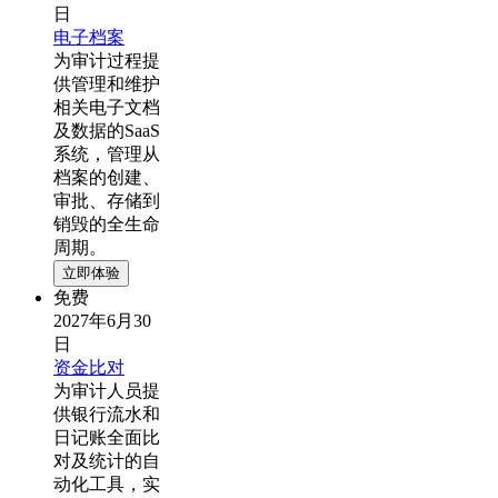
日
电子档案
为审计过程提
供管理和维护
相关电子文档
及数据的SaaS
系统，管理从
档案的创建、
审批、存储到
销毁的全生命
周期。
立即体验
免费
2027年6月30
日
资金比对
为审计人员提
供银行流水和
日记账全面比
对及统计的自
动化工具，实