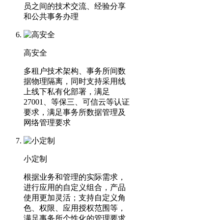
员之间的技术交流、经验分享
和公共事务办理
高安全
多租户技术架构、事务所间数
据物理隔离，同时支持采用线
上线下私有化部署，满足
27001、等保三、可信云等认证
要求，满足事务所数据管理及
网络管理要求
小定制
根据业务和管理的实际需求，
进行应用的自定义组合，产品
使用更加灵活；支持自定义角
色、权限、应用授权范围等，
满足事务所个性化的管理要求