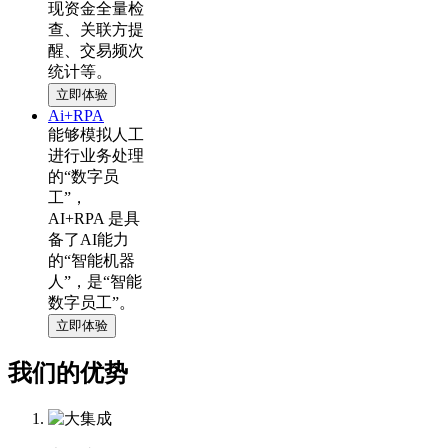
现资金全量检
查、关联方提
醒、交易频次
统计等。
立即体验
Ai+RPA
能够模拟人工
进行业务处理
的“数字员
工”，
AI+RPA 是具
备了AI能力
的“智能机器
人”，是“智能
数字员工”。
立即体验
我们的优势