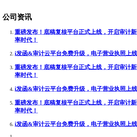
公司资讯
重磅发布！底稿复核平台正式上线，开启审计新
率时代！
i发函&审计云平台免费升级，电子营业执照上
重磅发布！底稿复核平台正式上线，开启审计新
率时代！
i发函&审计云平台免费升级，电子营业执照上
重磅发布！底稿复核平台正式上线，开启审计新
率时代！
i发函&审计云平台免费升级，电子营业执照上