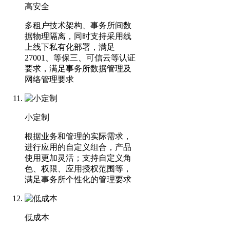
高安全
多租户技术架构、事务所间数
据物理隔离，同时支持采用线
上线下私有化部署，满足
27001、等保三、可信云等认证
要求，满足事务所数据管理及
网络管理要求
小定制
根据业务和管理的实际需求，
进行应用的自定义组合，产品
使用更加灵活；支持自定义角
色、权限、应用授权范围等，
满足事务所个性化的管理要求
低成本