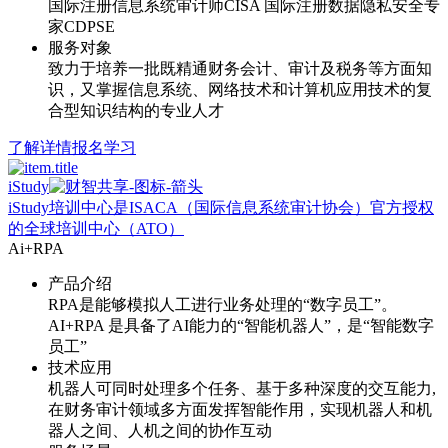
国际注册信息系统审计师CISA 国际注册数据隐私安全专
家CDPSE
服务对象
致力于培养一批既精通财务会计、审计及税务等方面知
识，又掌握信息系统、网络技术和计算机应用技术的复
合型知识结构的专业人才
了解详情
报名学习
iStudy
iStudy培训中心是ISACA（国际信息系统审计协会）官方授权
的全球培训中心（ATO）
Ai+RPA
产品介绍
RPA是能够模拟人工进行业务处理的“数字员工”。
AI+RPA 是具备了AI能力的“智能机器人”，是“智能数字
员工”
技术应用
机器人可同时处理多个任务、基于多种深度的交互能力,
在财务审计领域多方面发挥智能作用，实现机器人和机
器人之间、人机之间的协作互动