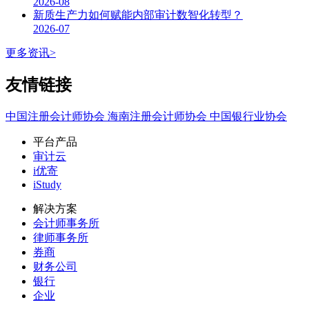
2026-08
新质生产力如何赋能内部审计数智化转型？
2026-07
更多资讯>
友情链接
中国注册会计师协会
海南注册会计师协会
中国银行业协会
平台产品
审计云
i优寄
iStudy
解决方案
会计师事务所
律师事务所
券商
财务公司
银行
企业