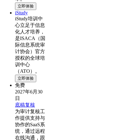
立即体验
iStudy
iStudy培训中
心立足于信息
化人才培养，
是ISACA（国
际信息系统审
计协会）官方
授权的全球培
训中心
（ATO）。
立即体验
免费
2027年6月30
日
底稿复核
为审计复核工
作提供支持与
协作的SaaS系
统，通过远程
在线沟通，跟