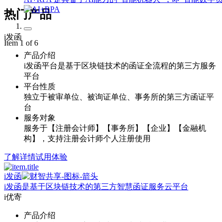
热门产品
i发函
Item 1 of 6
产品介绍
i发函平台是基于区块链技术的函证全流程的第三方服务
平台
平台性质
独立于被审单位、被询证单位、事务所的第三方函证平
台
服务对象
服务于【注册会计师】【事务所】【企业】【金融机
构】，支持注册会计师个人注册使用
了解详情
试用体验
i发函
i发函是基于区块链技术的第三方智慧函证服务云平台
i优寄
产品介绍