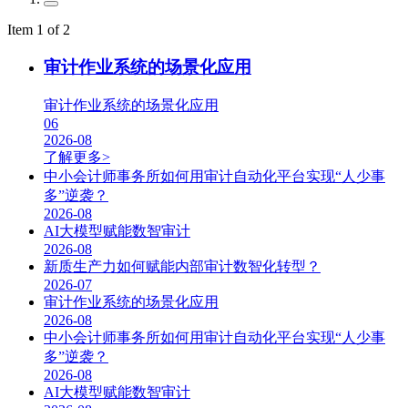
Item 1 of 2
审计作业系统的场景化应用
审计作业系统的场景化应用
06
2026-08
了解更多>
中小会计师事务所如何用审计自动化平台实现“人少事
多”逆袭？
2026-08
AI大模型赋能数智审计
2026-08
新质生产力如何赋能内部审计数智化转型？
2026-07
审计作业系统的场景化应用
2026-08
中小会计师事务所如何用审计自动化平台实现“人少事
多”逆袭？
2026-08
AI大模型赋能数智审计