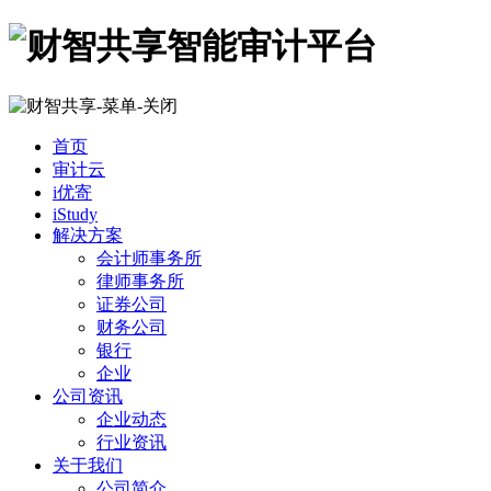
首页
审计云
i优寄
iStudy
解决方案
会计师事务所
律师事务所
证券公司
财务公司
银行
企业
公司资讯
企业动态
行业资讯
关于我们
公司简介