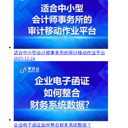
适合中小型会计师事务所的审计移动作业平台
2025-12-24
企业电子函证如何整合财务系统数据？