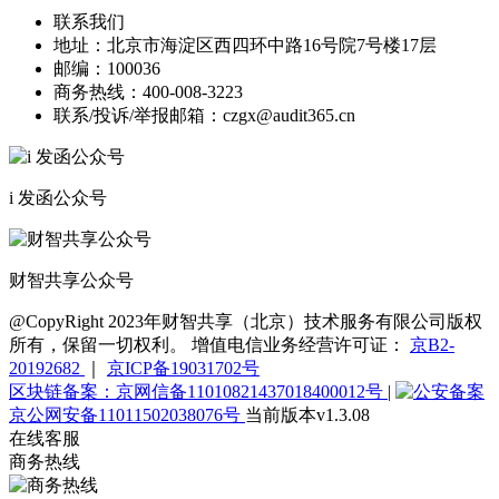
联系我们
地址：
北京市海淀区西四环中路16号院7号楼17层
邮编：
100036
商务热线：
400-008-3223
联系/投诉/举报邮箱：
czgx@audit365.cn
i 发函公众号
财智共享公众号
@CopyRight 2023年财智共享（北京）技术服务有限公司版权
所有，保留一切权利。 增值电信业务经营许可证：
京B2-
20192682
｜
京ICP备19031702号
区块链备案：京网信备11010821437018400012号
|
京公网安备11011502038076号
当前版本v1.3.08
在线客服
商务热线