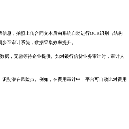
信息，拍照上传合同文本后由系统自动进行OCR识别与结构
同步至审计系统，数据采集效率提升。
需数据，无需等待企业提供。如对银行信贷业务审计时，审计人
，识别潜在风险点。例如，在费用审计中，平台可自动比对费用