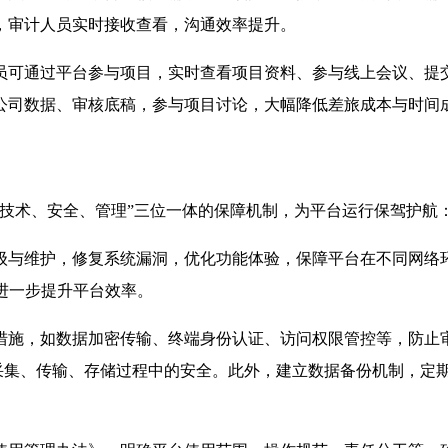
，审计人员实时接收查看，沟通效率提升。
员可通过平台参与项目，实时查看项目资料、参与线上会议、提
公司数据、审核底稿，参与项目讨论，大幅降低差旅成本与时间
技术、安全、管理”三位一体的保障机制，为平台运行保驾护航
级与维护，修复系统漏洞，优化功能体验，保障平台在不同网络
进一步提升平台效率。
措施，如数据加密传输、终端身份认证、访问权限管控等，防止
在采集、传输、存储过程中的安全。此外，建立数据备份机制，定