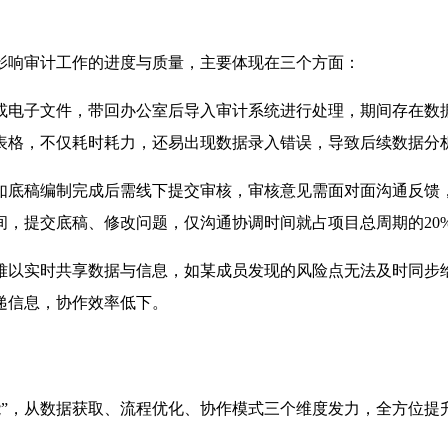
影响审计工作的进度与质量，主要体现在三个方面：
或电子文件，带回办公室后导入审计系统进行处理，期间存在数
表格，不仅耗时耗力，还易出现数据录入错误，导致后续数据分
如底稿编制完成后需线下提交审核，审核意见需面对面沟通反馈
，提交底稿、修改问题，仅沟通协调时间就占项目总周期的20
难以实时共享数据与信息，如某成员发现的风险点无法及时同步
递信息，协作效率低下。
能”，从数据获取、流程优化、协作模式三个维度发力，全方位提