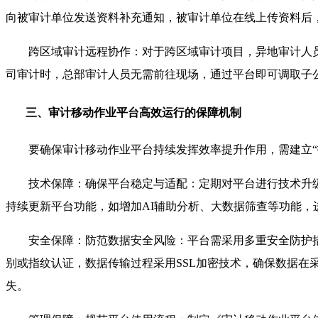
向被审计单位发送资料补充通知，被审计单位在线上传资料后
跨区域审计远程协作：对于跨区域审计项目，异地审计人
司审计时，总部审计人员无需前往现场，通过平台即可调取子
三、审计移动作业平台高效运行的保障机制
要确保审计移动作业平台持续发挥效率提升作用，需建立“
技术保障：确保平台稳定与适配：定期对平台进行技术升
持续更新平台功能，如增加AI辅助分析、大数据筛查等功能，
安全保障：防范数据安全风险：平台需采用多重安全防护
别或指纹认证，数据传输过程采用SSL加密技术，确保数据
失。