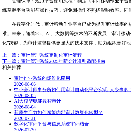
管理保障：规范平台使用流程：制定《审计移动作业平台
练掌握平台功能与操作技巧，避免因操作不熟练影响效率。同
在数字化时代，审计移动作业平台已成为提升审计效率的
准。未来，随着5G、AI、大数据等技术的不断发展，审计移动
化”跨越，为审计监督提供更强大的技术支撑，助力组织更好
上一篇：审计管理系统定制化审计流程
下一篇：审计管理系统2025年新会计准则适配指南
相关推荐
审计作业系统的场景化应用
2026-08-06
中小会计师事务所如何用审计自动化平台实现“人少事多”
2026-08-05
AI大模型赋能数智审计
2026-08-04
新质生产力如何赋能内部审计数智化转型？
2026-07-31
数字化审计平台与信息系统审计结合
2026-07-30