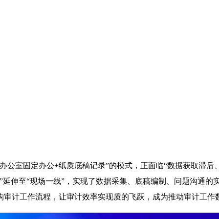
办公室固定办公+纸质底稿记录”的模式，正面临“数据获取滞后
”延伸至“现场一线”，实现了数据采集、底稿编制、问题沟通的
构审计工作流程，让审计效率实现质的飞跃，成为推动审计工作