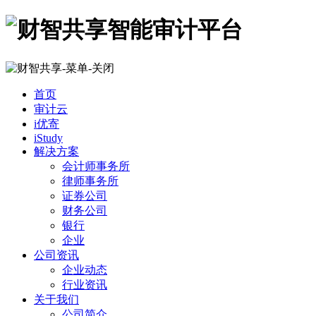
首页
审计云
i优寄
iStudy
解决方案
会计师事务所
律师事务所
证券公司
财务公司
银行
企业
公司资讯
企业动态
行业资讯
关于我们
公司简介