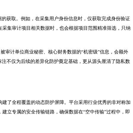
据的获取。例如，在采集用户身份信息时，仅获取完成身份验证
在采集审计项目相关数据时，也会根据项目范围精准筛选，只纳
及被审计单位商业秘密、核心财务数据的“机密级”信息，会额外
标注不仅为后续的差异化防护奠定基础，更从源头厘清了隐私数
构建了全程覆盖的动态防护屏障。平台采用行业优秀的非对称加
建立专属的安全传输链路，确保数据在“空中传输”过程中，即