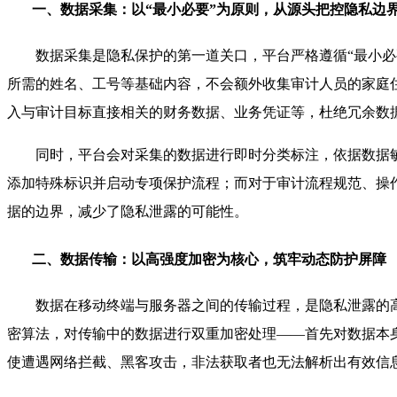
一、数据采集：以“最小必要”为原则，从源头把控隐私边
数据采集是隐私保护的第一道关口，平台严格遵循“最小
所需的姓名、工号等基础内容，不会额外收集审计人员的家庭
入与审计目标直接相关的财务数据、业务凭证等，杜绝冗余数
同时，平台会对采集的数据进行即时分类标注，依据数据敏
添加特殊标识并启动专项保护流程；而对于审计流程规范、操
据的边界，减少了隐私泄露的可能性。
二、数据传输：以高强度加密为核心，筑牢动态防护屏障
数据在移动终端与服务器之间的传输过程，是隐私泄露的
密算法，对传输中的数据进行双重加密处理——首先对数据本
使遭遇网络拦截、黑客攻击，非法获取者也无法解析出有效信