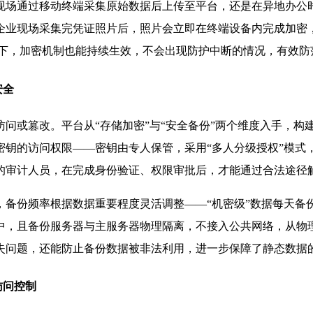
现场通过移动终端采集原始数据后上传至平台，还是在异地办公
企业现场采集完凭证照片后，照片会立即在终端设备内完成加密
场景下，加密机制也能持续生效，不会出现防护中断的情况，有效
安全
问或篡改。平台从“存储加密”与“安全备份”两个维度入手，
密钥的访问权限——密钥由专人保管，采用“多人分级授权”模式
的审计人员，在完成身份验证、权限审批后，才能通过合法途径
备份频率根据数据重要程度灵活调整——“机密级”数据每天备份
，且备份服务器与主服务器物理隔离，不接入公共网络，从物理
失问题，还能防止备份数据被非法利用，进一步保障了静态数据
访问控制