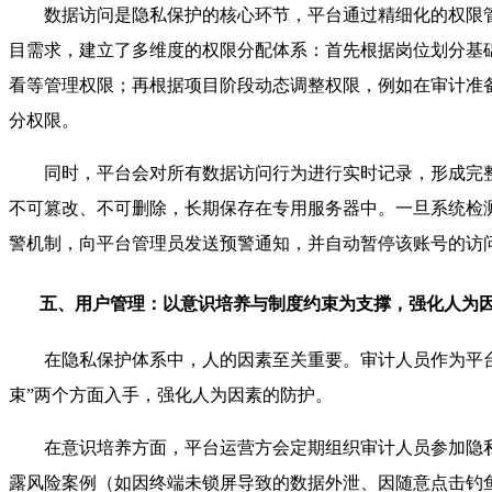
数据访问是隐私保护的核心环节，平台通过精细化的权限
目需求，建立了多维度的权限分配体系：首先根据岗位划分基
看等管理权限；再根据项目阶段动态调整权限，例如在审计准
分权限。
同时，平台会对所有数据访问行为进行实时记录，形成完
不可篡改、不可删除，长期保存在专用服务器中。一旦系统检
警机制，向平台管理员发送预警通知，并自动暂停该账号的访
五、用户管理：以意识培养与制度约束为支撑，强化人为
在隐私保护体系中，人的因素至关重要。审计人员作为平台
束”两个方面入手，强化人为因素的防护。
在意识培养方面，平台运营方会定期组织审计人员参加隐
露风险案例（如因终端未锁屏导致的数据外泄、因随意点击钓