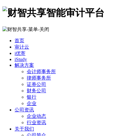
首页
审计云
i优寄
iStudy
解决方案
会计师事务所
律师事务所
证券公司
财务公司
银行
企业
公司资讯
企业动态
行业资讯
关于我们
公司简介