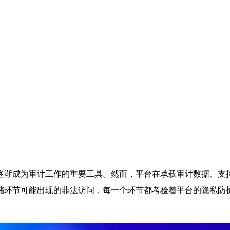
逐渐成为审计工作的重要工具。然而，平台在承载审计数据、支
储环节可能出现的非法访问，每一个环节都考验着平台的隐私防