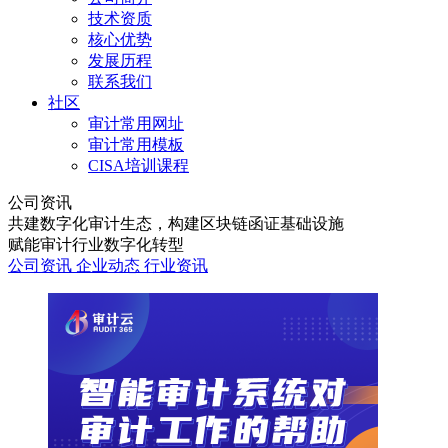
技术资质
核心优势
发展历程
联系我们
社区
审计常用网址
审计常用模板
CISA培训课程
公司资讯
共建数字化审计生态，构建区块链函证基础设施
赋能审计行业数字化转型
公司资讯
企业动态
行业资讯