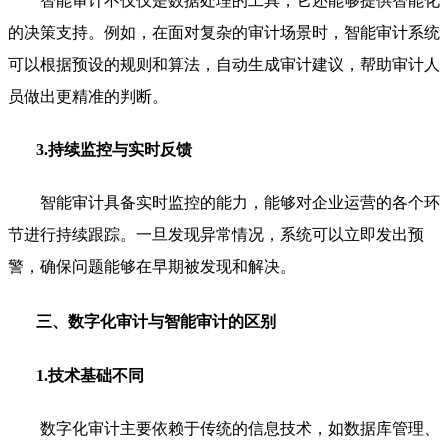
智能审计不仅仅是数据处理的工具，它还能够提供智能化
的决策支持。例如，在面对复杂的审计场景时，智能审计系统
可以根据预设的规则和算法，自动生成审计建议，帮助审计人
员做出更精准的判断。
3.持续监控与实时反馈
智能审计具备实时监控的能力，能够对企业运营的各个环
节进行持续跟踪。一旦发现异常情况，系统可以立即发出预
警，确保问题能够在早期被发现和解决。
三、数字化审计与智能审计的区别
1.技术基础不同
数字化审计主要依赖于传统的信息技术，如数据库管理、