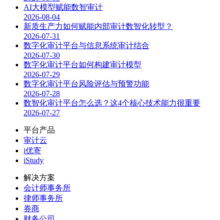
AI大模型赋能数智审计
2026-08-04
新质生产力如何赋能内部审计数智化转型？
2026-07-31
数字化审计平台与信息系统审计结合
2026-07-30
数字化审计平台如何构建审计模型
2026-07-29
数字化审计平台风险评估与预警功能
2026-07-28
数智化审计平台怎么选？这4个核心技术能力很重要
2026-07-27
平台产品
审计云
i优寄
iStudy
解决方案
会计师事务所
律师事务所
券商
财务公司