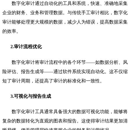
数字化审计通过自动化的工具和系统，快速、准确地采集
企业的财务、业务和管理数据。与传统手工审计相比，数字化
审计能够处理更大规模的数据，减少人为错误，提高数据采集
的效率。
2.审计流程优化
数字化审计将审计流程中的各个环节——如数据分析、风
险评估、报告生成等——通过软件系统实现自动化。这不仅缩
短了审计周期，还提高了审计的标准化和一致性。
3.可视化与报告生成
数字化审计工具通常具备强大的数据可视化功能，能够将
复杂的数据转化为直观的图表和报告。这使得审计结果更加清