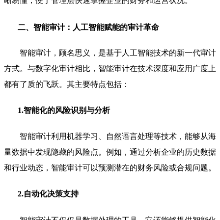
晰易懂，便于管理层快速掌握企业的财务和运营状况。
二、智能审计：人工智能赋能的审计革命
智能审计，顾名思义，是基于人工智能技术的新一代审计
方式。与数字化审计相比，智能审计在技术深度和应用广度上
都有了质的飞跃。其主要特点包括：
1.智能化的风险识别与分析
智能审计利用机器学习、自然语言处理等技术，能够从海
量数据中发现隐藏的风险点。例如，通过分析企业的历史数据
和行业动态，智能审计可以预测潜在的财务风险或合规问题。
2.自动化决策支持