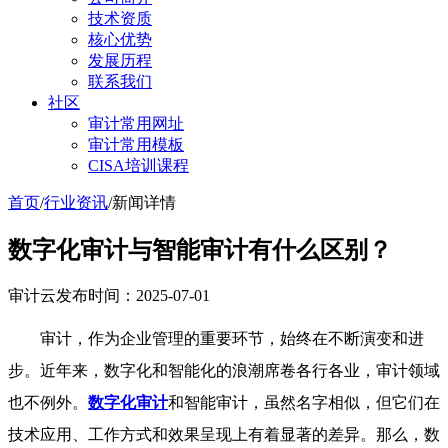
技术资质
核心优势
发展历程
联系我们
社区
审计常用网址
审计常用模板
CISA培训课程
首页
/
行业资讯
/
新闻详情
数字化审计与智能审计有什么区别？
审计云
发布时间：2025-07-01
审计，作为企业管理的重要环节，始终在不断演变和进
步。近年来，数字化和智能化的浪潮席卷各行各业，审计领域
也不例外。
数字化审计
和智能审计，虽然名字相似，但它们在
技术应用、工作方式和效果呈现上有着显著的差异。那么，数