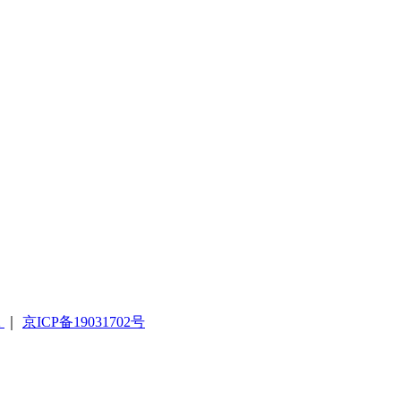
2
｜
京ICP备19031702号