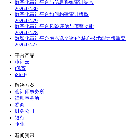
数字化审计平台与信息系统审计结合
2026-07-30
数字化审计平台如何构建审计模型
2026-07-29
数字化审计平台风险评估与预警功能
2026-07-28
数智化审计平台怎么选？这4个核心技术能力很重要
2026-07-27
平台产品
审计云
i优寄
iStudy
解决方案
会计师事务所
律师事务所
券商
财务公司
银行
企业
新闻资讯