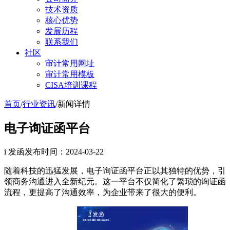
技术资质
核心优势
发展历程
联系我们
社区
审计常用网址
审计常用模板
CISA培训课程
首页
/
行业资讯
/
新闻详情
电子询证函平台
i 发函
发布时间：2024-03-22
随着科技的迅猛发展，电子询证函平台正以其独特的优势，引
领商务沟通进入全新纪元。这一平台不仅简化了繁琐的询证函
流程，更提高了沟通效率，为企业带来了很大的便利。