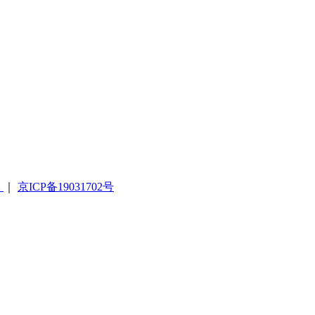
2
｜
京ICP备19031702号