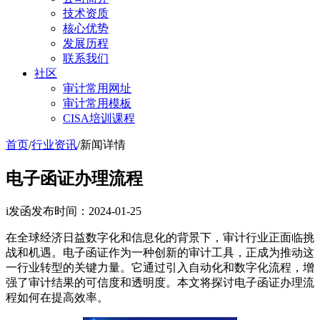
技术资质
核心优势
发展历程
联系我们
社区
审计常用网址
审计常用模板
CISA培训课程
首页
/
行业资讯
/
新闻详情
电子函证办理流程
i发函
发布时间：2024-01-25
在全球经济日益数字化和信息化的背景下，审计行业正面临挑
战和机遇。电子函证作为一种创新的审计工具，正成为推动这
一行业转型的关键力量。它通过引入自动化和数字化流程，增
强了审计结果的可信度和透明度。本文将探讨电子函证办理流
程如何在提高效率。