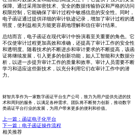
保障。通过采用加密技术、安全的数据传输协议和严格的访问
权限控制，它能确保了审计过程中敏感信息的安全性。同时，
电子函证通过提供详细的审计轨迹记录，增加了审计过程的透
明度，使利益相关方能更容易地理解和信任审计结果。
总结而言，电子函证在现代审计中扮演着至关重要的角色。它
不仅使审计过程更加高效和准确，还提高了审计工作的安全性
和透明度。随着技术的不断进步和审计要求的不断提高，该函
证将继续发展，引入更多的创新功能，如人工智能和大数据分
析，以进一步提升审计工作的质量和效率。审计人员需要不断
学习和适应这些新技术，以充分利用它们在审计工作中的潜
力。
财智共享作为一家数字函证平台生产公司，致力为用户提供先进的技
术和周到的服务，以满足各种需求。团队将不断努力创新，推动数字
类函证平台行业的发展，为用户带来更多的便利和价值。
上一篇：函证电子化平台
下一篇：电子函证操作流程
相关推荐