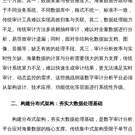
三个方面。其一，数据采集与整合难度大。海量数据分散存储
于不同业务系统、不同数据库中，格式不统一、标准不一致，
传统审计工具难以实现高效归集与关联。其二，数据处理能力
不足。传统审计方法多依赖抽样审计，难以对全量数据进行分
析，易导致审计遗漏；同时，面对非结构化数据如文档、图
像、音频等，缺乏有效的处理手段。其三，审计分析效率与实
时性欠缺。海量数据的计算与分析需要强大的算力支撑，传统
审计系统算力不足，难以快速生成审计结果，更无法满足实时
审计、动态监控的需求。这些挑战倒逼数字审计分析平台必须
从架构设计、技术应用、功能优化等层面进行系统性升级。
二、构建分布式架构：夯实大数据处理基础
构建分布式架构，夯实大数据处理基础，是数字审计分析
平台应对海量数据的核心支撑。传统集中式架构受限于单节点