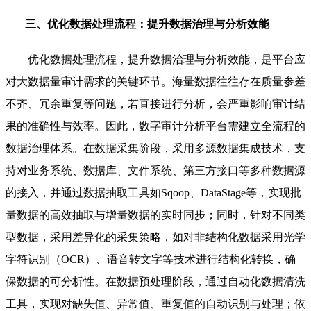
三、优化数据处理流程：提升数据治理与分析效能
优化数据处理流程，提升数据治理与分析效能，是平台应
对大数据量审计需求的关键环节。海量数据往往存在质量参差
不齐、冗余重复等问题，若直接进行分析，会严重影响审计结
果的准确性与效率。因此，数字审计分析平台需建立全流程的
数据治理体系。在数据采集阶段，采用多源数据集成技术，支
持对业务系统、数据库、文件系统、第三方接口等多种数据源
的接入，并通过数据抽取工具如Sqoop、DataStage等，实现批
量数据的高效抽取与增量数据的实时同步；同时，针对不同类
型数据，采用差异化的采集策略，如对非结构化数据采用光学
字符识别（OCR）、语音转文字等技术进行结构化转换，确
保数据的可分析性。在数据预处理阶段，通过自动化数据清洗
工具，实现对缺失值、异常值、重复值的自动识别与处理；依