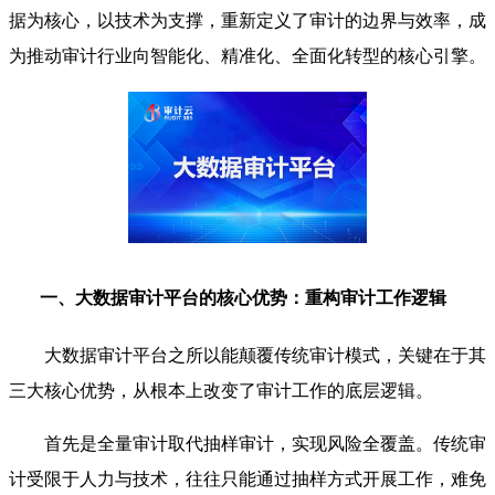
据为核心，以技术为支撑，重新定义了审计的边界与效率，成
为推动审计行业向智能化、精准化、全面化转型的核心引擎。
一、大数据审计平台的核心优势：重构审计工作逻辑
大数据审计平台之所以能颠覆传统审计模式，关键在于其
三大核心优势，从根本上改变了审计工作的底层逻辑。
首先是全量审计取代抽样审计，实现风险全覆盖。传统审
计受限于人力与技术，往往只能通过抽样方式开展工作，难免