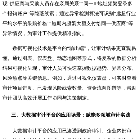
现“供应商与采购人员存在亲属关系”“同一IP地址频繁登录多
个报销账户”等隐蔽线索；通过异常检测算法可识别“远超行业
平均水平的采购价格”“短期内频繁大额支付给同一供应商”等
异常情况，为审计工作提供精准指向。
数据可视化技术是平台的“输出端”，让审计结果更直观易
懂。通过图表、仪表盘、动态地图等形式，将复杂的数据分析
结果可视化呈现，审计人员可快速掌握数据趋势、异常分布、
风险热点等关键信息。例如，通过可视化仪表盘，可实时查看
审计项目进度、已发现风险线索数量、资金流向图谱等，帮助
审计团队高效开展工作协同与决策制定。
三、大数据审计平台的应用场景：赋能多领域审计实践
大数据审计平台的应用已渗透到政府审计、企业内部审