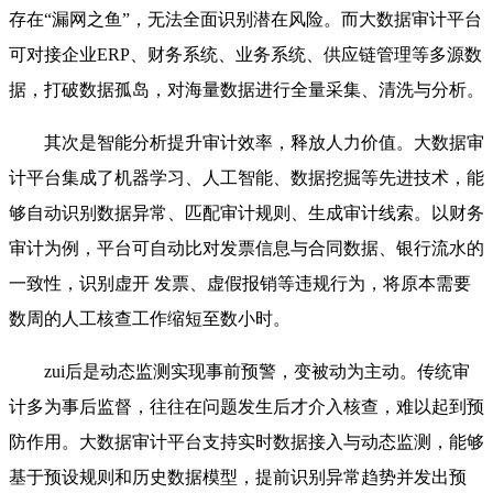
存在“漏网之鱼”，无法全面识别潜在风险。而大数据审计平台
可对接企业ERP、财务系统、业务系统、供应链管理等多源数
据，打破数据孤岛，对海量数据进行全量采集、清洗与分析。
其次是智能分析提升审计效率，释放人力价值。大数据审
计平台集成了机器学习、人工智能、数据挖掘等先进技术，能
够自动识别数据异常、匹配审计规则、生成审计线索。以财务
审计为例，平台可自动比对发票信息与合同数据、银行流水的
一致性，识别虚开 发票、虚假报销等违规行为，将原本需要
数周的人工核查工作缩短至数小时。
zui后是动态监测实现事前预警，变被动为主动。传统审
计多为事后监督，往往在问题发生后才介入核查，难以起到预
防作用。大数据审计平台支持实时数据接入与动态监测，能够
基于预设规则和历史数据模型，提前识别异常趋势并发出预