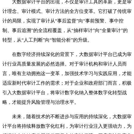
大数据审计平台的出现，不仅是审计工具的革新，更是审
计理念、审计模式、审计方法的全方位变革。它打破了传统审
计的局限，实现了审计从“事后监督”向“事前预警、事中控
制、事后追溯”的全流程覆盖，从“抽样审计”向“全量审计”的
转型，从“人工判断”向“智能分析”的升级。
在数字经济持续深化的背景下，大数据审计平台已成为审
计行业高质量发展的必然选择。对于审计机构和审计人员而
言，唯有主动拥抱这一变革，加强技术学习与实践应用，才能
适应新时代审计工作的需求；对于企业和政府部门而言，积极
引入大数据审计平台，将审计数字化纳入整体数字化转型战
略，才能提升风险管理与治理水平。
未来，随着技术的不断进步与应用的持续深化，大数据审
计平台将持续释放数字化红利，为审计行业注入更强动力，为