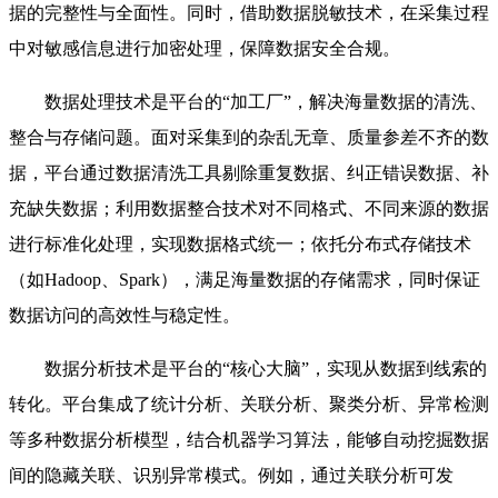
据的完整性与全面性。同时，借助数据脱敏技术，在采集过程
中对敏感信息进行加密处理，保障数据安全合规。
数据处理技术是平台的“加工厂”，解决海量数据的清洗、
整合与存储问题。面对采集到的杂乱无章、质量参差不齐的数
据，平台通过数据清洗工具剔除重复数据、纠正错误数据、补
充缺失数据；利用数据整合技术对不同格式、不同来源的数据
进行标准化处理，实现数据格式统一；依托分布式存储技术
（如Hadoop、Spark），满足海量数据的存储需求，同时保证
数据访问的高效性与稳定性。
数据分析技术是平台的“核心大脑”，实现从数据到线索的
转化。平台集成了统计分析、关联分析、聚类分析、异常检测
等多种数据分析模型，结合机器学习算法，能够自动挖掘数据
间的隐藏关联、识别异常模式。例如，通过关联分析可发