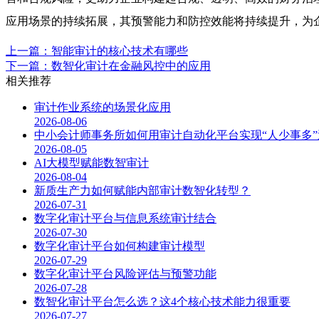
应用场景的持续拓展，其预警能力和防控效能将持续提升，为
上一篇：智能审计的核心技术有哪些
下一篇：数智化审计在金融风控中的应用
相关推荐
审计作业系统的场景化应用
2026-08-06
中小会计师事务所如何用审计自动化平台实现“人少事多”
2026-08-05
AI大模型赋能数智审计
2026-08-04
新质生产力如何赋能内部审计数智化转型？
2026-07-31
数字化审计平台与信息系统审计结合
2026-07-30
数字化审计平台如何构建审计模型
2026-07-29
数字化审计平台风险评估与预警功能
2026-07-28
数智化审计平台怎么选？这4个核心技术能力很重要
2026-07-27