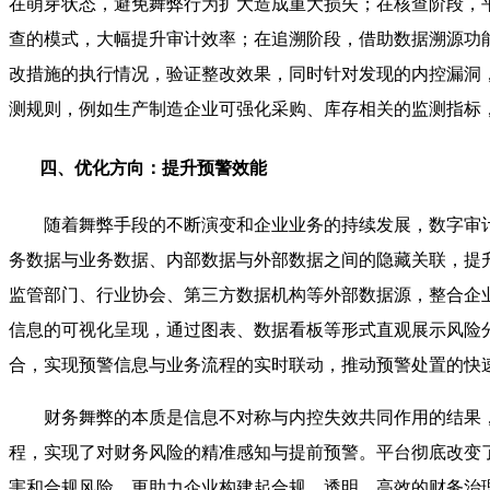
在萌芽状态，避免舞弊行为扩大造成重大损失；在核查阶段，
查的模式，大幅提升审计效率；在追溯阶段，借助数据溯源功
改措施的执行情况，验证整改效果，同时针对发现的内控漏洞
测规则，例如生产制造企业可强化采购、库存相关的监测指标
四、优化方向：提升预警效能
随着舞弊手段的不断演变和企业业务的持续发展，数字审
务数据与业务数据、内部数据与外部数据之间的隐藏关联，提
监管部门、行业协会、第三方数据机构等外部数据源，整合企
信息的可视化呈现，通过图表、数据看板等形式直观展示风险
合，实现预警信息与业务流程的实时联动，推动预警处置的快
财务舞弊的本质是信息不对称与内控失效共同作用的结果
程，实现了对财务风险的精准感知与提前预警。平台彻底改变
害和合规风险，更助力企业构建起合规、透明、高效的财务治