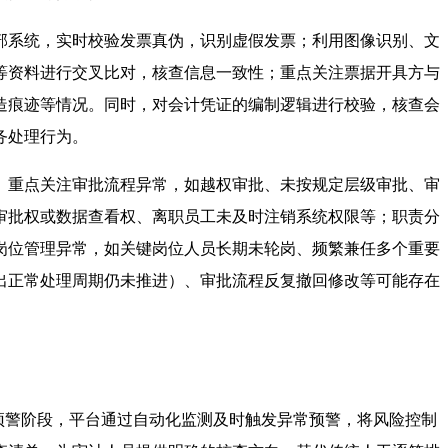
部系统，实时校验发票真伪，识别虚假发票；利用图像识别、文
等资料进行交叉比对，核查信息一致性；重点关注票据开具方与
造痕迹等情况。同时，对会计凭证的编制逻辑进行校验，核查会
务处理行为。
。重点关注审批流程异常，如越权审批、未按规定层级审批、审
审批权或数据查看权、离职员工未及时注销系统权限等；职责分
岗位管理异常，如关键岗位人员长期未轮岗、频繁兼任多个重要
出正常处理周期仍未推进）、审批流程反复撤回修改等可能存在
在预警阶段，平台通过自动化监测及时触发异常预警，将风险控制