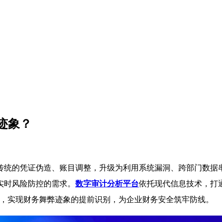
迹象？
传统的凭证伪造、账目调整，升级为利用系统漏洞、跨部门数据
实时风险防控的需求。
数字审计分析平台
依托现代信息技术，打通
测，实现财务舞弊迹象的提前识别，为企业财务安全筑牢防线。