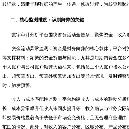
转记录，清晰呈现数据的产生、传递、修改过程，为核查舞弊
二、核心监测维度：识别舞弊的关键
数字审计分析平台围绕财务活动全链条，聚焦资金、收入
资金流动异常监测：资金是财务舞弊的核心载体，平台对
等支撑材料；频繁的资金拆借与回流，尤其是短期内资金在多
个人账户与公司账户频繁大额往来，包括员工个人账户接收公
出、超预算支出、预算外频繁追加支出等异常情况，及时预警
时，触发预警。
收入与成本匹配性监测：平台构建收入与成本的联动分析
长、成本异常攀升但收入未同步提升等；收入确认与业务实际
即交易价格显著高于或低于市场公允价格，且无合理商业理由
范围的情况。此外，对收入的客户分布、区域分布、产品分布