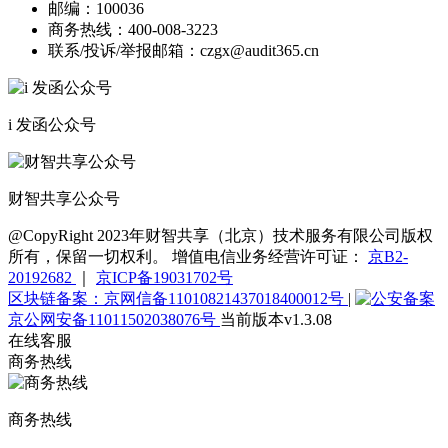
邮编：
100036
商务热线：
400-008-3223
联系/投诉/举报邮箱：
czgx@audit365.cn
i 发函公众号
财智共享公众号
@CopyRight 2023年财智共享（北京）技术服务有限公司版权
所有，保留一切权利。 增值电信业务经营许可证：
京B2-
20192682
｜
京ICP备19031702号
区块链备案：京网信备11010821437018400012号
|
京公网安备11011502038076号
当前版本v1.3.08
在线客服
商务热线
商务热线