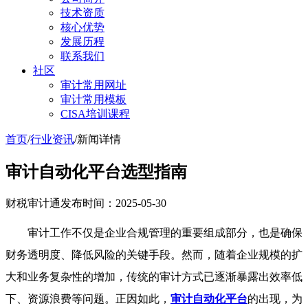
技术资质
核心优势
发展历程
联系我们
社区
审计常用网址
审计常用模板
CISA培训课程
首页
/
行业资讯
/
新闻详情
审计自动化平台选型指南
财税审计通
发布时间：2025-05-30
审计工作不仅是企业合规管理的重要组成部分，也是确保
财务透明度、降低风险的关键手段。然而，随着企业规模的扩
大和业务复杂性的增加，传统的审计方式已逐渐暴露出效率低
下、资源浪费等问题。正因如此，
审计自动化平台
的出现，为