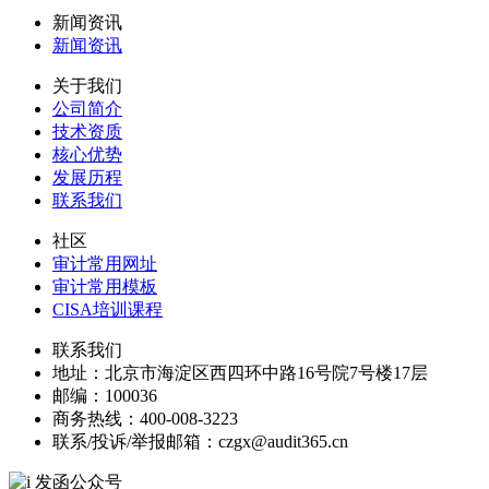
新闻资讯
新闻资讯
关于我们
公司简介
技术资质
核心优势
发展历程
联系我们
社区
审计常用网址
审计常用模板
CISA培训课程
联系我们
地址：
北京市海淀区西四环中路16号院7号楼17层
邮编：
100036
商务热线：
400-008-3223
联系/投诉/举报邮箱：
czgx@audit365.cn