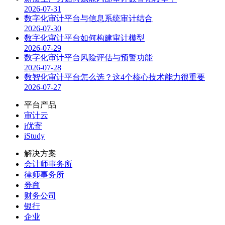
2026-07-31
数字化审计平台与信息系统审计结合
2026-07-30
数字化审计平台如何构建审计模型
2026-07-29
数字化审计平台风险评估与预警功能
2026-07-28
数智化审计平台怎么选？这4个核心技术能力很重要
2026-07-27
平台产品
审计云
i优寄
iStudy
解决方案
会计师事务所
律师事务所
券商
财务公司
银行
企业