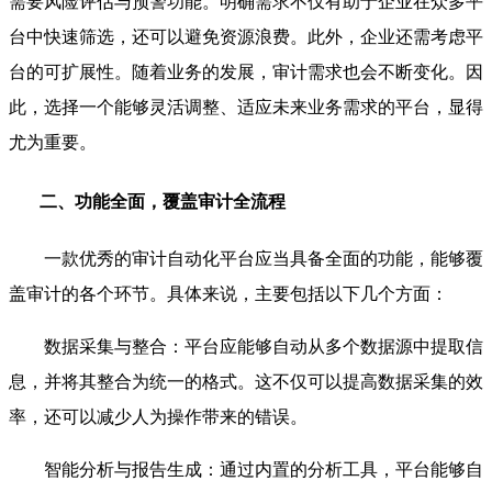
需要风险评估与预警功能。明确需求不仅有助于企业在众多平
台中快速筛选，还可以避免资源浪费。此外，企业还需考虑平
台的可扩展性。随着业务的发展，审计需求也会不断变化。因
此，选择一个能够灵活调整、适应未来业务需求的平台，显得
尤为重要。
二、功能全面，覆盖审计全流程
一款优秀的审计自动化平台应当具备全面的功能，能够覆
盖审计的各个环节。具体来说，主要包括以下几个方面：
数据采集与整合：平台应能够自动从多个数据源中提取信
息，并将其整合为统一的格式。这不仅可以提高数据采集的效
率，还可以减少人为操作带来的错误。
智能分析与报告生成：通过内置的分析工具，平台能够自