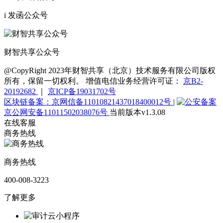
i 发函公众号
财智共享公众号
@CopyRight 2023年财智共享（北京）技术服务有限公司版权
所有，保留一切权利。 增值电信业务经营许可证：
京B2-
20192682
｜
京ICP备19031702号
区块链备案：京网信备11010821437018400012号
|
京公网安备11011502038076号
当前版本v1.3.08
在线客服
商务热线
商务热线
400-008-3223
了解更多