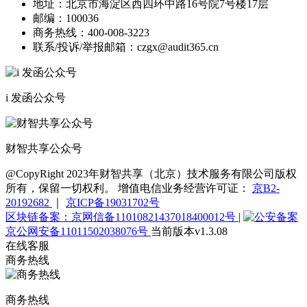
地址：
北京市海淀区西四环中路16号院7号楼17层
邮编：
100036
商务热线：
400-008-3223
联系/投诉/举报邮箱：
czgx@audit365.cn
i 发函公众号
财智共享公众号
@CopyRight 2023年财智共享（北京）技术服务有限公司版权
所有，保留一切权利。 增值电信业务经营许可证：
京B2-
20192682
｜
京ICP备19031702号
区块链备案：京网信备11010821437018400012号
|
京公网安备11011502038076号
当前版本v1.3.08
在线客服
商务热线
商务热线