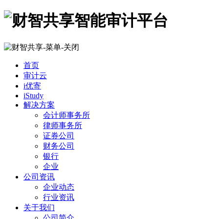
首页
审计云
i优寄
iStudy
解决方案
会计师事务所
律师事务所
证券公司
财务公司
银行
企业
公司资讯
企业动态
行业资讯
关于我们
公司简介