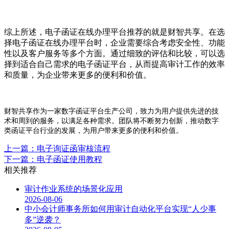
综上所述，电子函证在线办理平台推荐的就是财智共享。在选
择电子函证在线办理平台时，企业需要综合考虑安全性、功能
性以及客户服务等多个方面。通过细致的评估和比较，可以选
择到适合自己需求的电子函证平台，从而提高审计工作的效率
和质量，为企业带来更多的便利和价值。
财智共享作为一家数字函证平台生产公司，致力为用户提供先进的技
术和周到的服务，以满足各种需求。团队将不断努力创新，推动数字
类函证平台行业的发展，为用户带来更多的便利和价值。
上一篇：电子询证函审核流程
下一篇：电子函证使用教程
相关推荐
审计作业系统的场景化应用
2026-08-06
中小会计师事务所如何用审计自动化平台实现“人少事
多”逆袭？