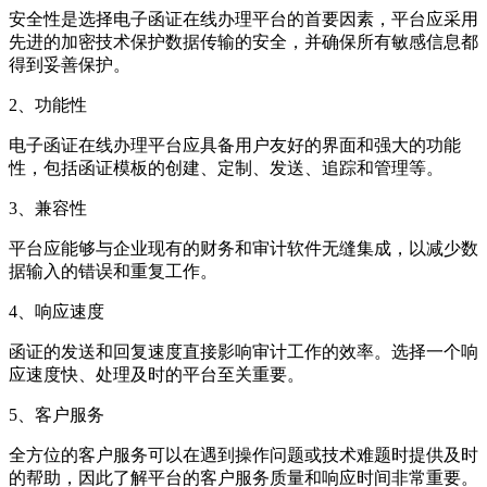
安全性是选择电子函证在线办理平台的首要因素，平台应采用
先进的加密技术保护数据传输的安全，并确保所有敏感信息都
得到妥善保护。
2、功能性
电子函证在线办理平台应具备用户友好的界面和强大的功能
性，包括函证模板的创建、定制、发送、追踪和管理等。
3、兼容性
平台应能够与企业现有的财务和审计软件无缝集成，以减少数
据输入的错误和重复工作。
4、响应速度
函证的发送和回复速度直接影响审计工作的效率。选择一个响
应速度快、处理及时的平台至关重要。
5、客户服务
全方位的客户服务可以在遇到操作问题或技术难题时提供及时
的帮助，因此了解平台的客户服务质量和响应时间非常重要。