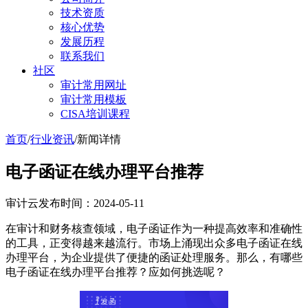
技术资质
核心优势
发展历程
联系我们
社区
审计常用网址
审计常用模板
CISA培训课程
首页
/
行业资讯
/
新闻详情
电子函证在线办理平台推荐
审计云
发布时间：2024-05-11
在审计和财务核查领域，电子函证作为一种提高效率和准确性
的工具，正变得越来越流行。市场上涌现出众多电子函证在线
办理平台，为企业提供了便捷的函证处理服务。那么，有哪些
电子函证在线办理平台推荐？应如何挑选呢？