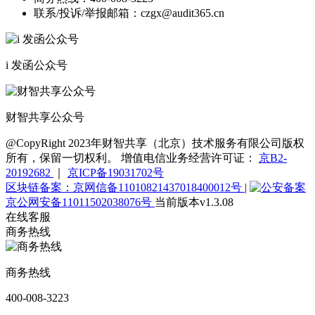
联系/投诉/举报邮箱：
czgx@audit365.cn
i 发函公众号
财智共享公众号
@CopyRight 2023年财智共享（北京）技术服务有限公司版权
所有，保留一切权利。 增值电信业务经营许可证：
京B2-
20192682
｜
京ICP备19031702号
区块链备案：京网信备11010821437018400012号
|
京公网安备11011502038076号
当前版本v1.3.08
在线客服
商务热线
商务热线
400-008-3223