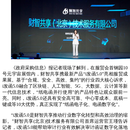
《政府采购信息》报记者现场了解到，在服贸会首钢园10
号元宇宙展馆内，财智共享携最新产品“i发函5.0”亮相服贸成
果展。基于“合规、安全、高效、集约”的行业四大核心诉求，
i发函5.0融合了区块链、人工智能、5G、大数据、云计算等新
一代信息技术，“纸电函并行使用”的产品特色让观众眼前一
亮。同时，i发函5.0还具有安全高可靠、中心零成本、底稿一
键成等10大优势，真正实现了“纸函电子化、电函数字化”。
“i发函5.0是财智共享推动行业数字化转型和高效治理的缩
影。”财智共享(北京)技术服务有限公司首席运营官王瑾告诉
记者，i发函5.0能帮助审计行业有效解决审计函证数字化落地