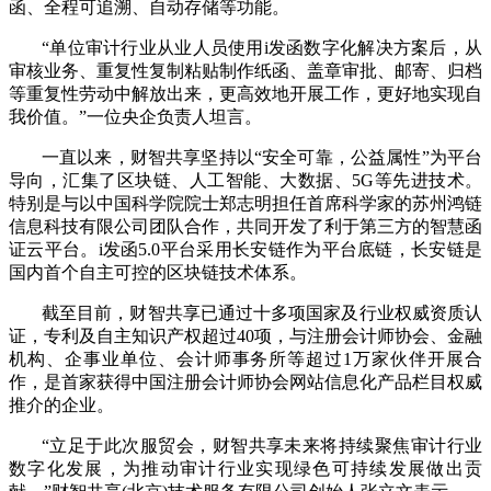
函、全程可追溯、自动存储等功能。
“单位审计行业从业人员使用i发函数字化解决方案后，从
审核业务、重复性复制粘贴制作纸函、盖章审批、邮寄、归档
等重复性劳动中解放出来，更高效地开展工作，更好地实现自
我价值。”一位央企负责人坦言。
一直以来，财智共享坚持以“安全可靠，公益属性”为平台
导向，汇集了区块链、人工智能、大数据、5G等先进技术。
特别是与以中国科学院院士郑志明担任首席科学家的苏州鸿链
信息科技有限公司团队合作，共同开发了利于第三方的智慧函
证云平台。i发函5.0平台采用长安链作为平台底链，长安链是
国内首个自主可控的区块链技术体系。
截至目前，财智共享已通过十多项国家及行业权威资质认
证，专利及自主知识产权超过40项，与注册会计师协会、金融
机构、企事业单位、会计师事务所等超过1万家伙伴开展合
作，是首家获得中国注册会计师协会网站信息化产品栏目权威
推介的企业。
“立足于此次服贸会，财智共享未来将持续聚焦审计行业
数字化发展，为推动审计行业实现绿色可持续发展做出贡